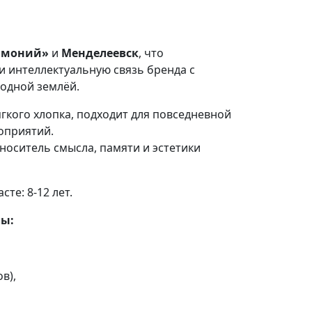
ммоний»
и
Менделеевск
, что
и интеллектуальную связь бренда с
родной землёй.
гкого хлопка, подходит для повседневной
оприятий.
 носитель смысла, памяти и эстетики
сте: 8-12 лет.
лы:
ов),