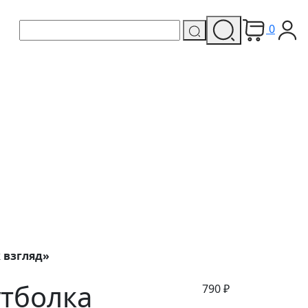
0
 взгляд»
утболка
790
₽