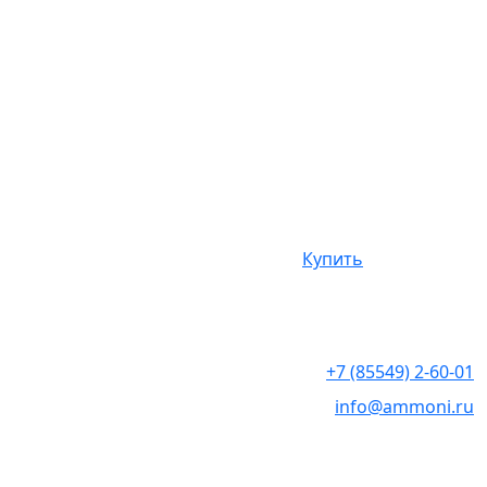
Ручка автомат
Купить
30
₽
+7 (85549) 2-60-01
info@ammoni.ru