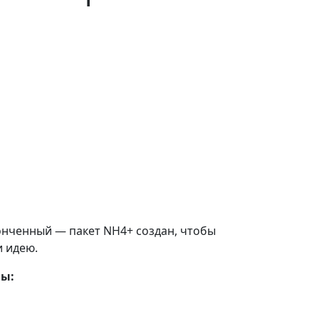
онченный — пакет NH4+ создан, чтобы
и идею.
лы: