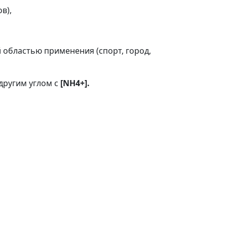
ов),
й областью применения (спорт, город,
 другим углом с
[NH4+].
В наличии: 0 ш