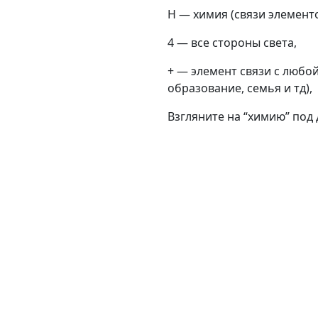
H — химия (связи элемент
4 — все стороны света,
+ — элемент связи с любо
образование, семья и тд),
Взгляните на “химию” под