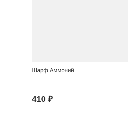
Шарф Аммоний
410
₽