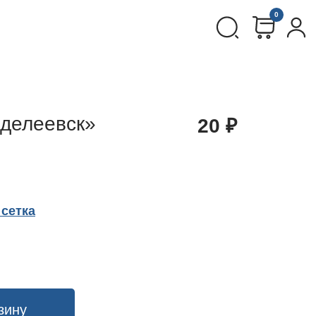
0
делеевск»
20
₽
сетка
зину