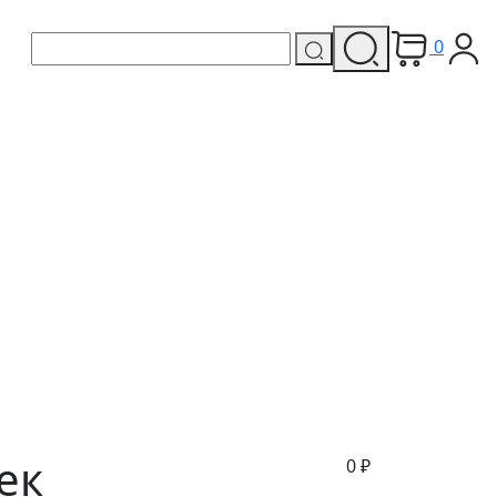
0
ек
0
₽