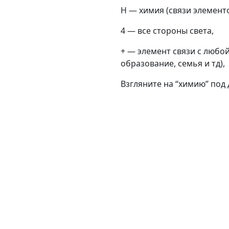
H — химия (связи элемент
4 — все стороны света,
+ — элемент связи с любо
образование, семья и тд),
Взгляните на “химию” под