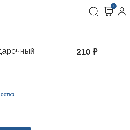
0
дарочный
210
₽
сетка